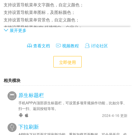
支持设置导航菜单文字颜色，自定义颜色；

支持设置导航菜单图标，及图标颜色；

支持设置导航菜单背景色，自定义颜色；

支持设置导航菜单URL链接指向，自定义；

展开更多
支持设置系统功能【分享】按钮显示，可关闭；

支持设置系统功能【刷新】按钮显示，可关闭；

查看文档
视频教程
讨论社区
支持设置系统功能【清理缓存】按钮显示，可关闭；

支持设置系统功能【扫一扫】按钮显示，可关闭；

立即使用
支持设置系统功能【退出应用】按钮显示，可关闭；

相关模块
开发：

提供jsBridge.sidebar开发方案，通过页面JS调用来实现自定义；
原生标题栏
手机APP内顶部原生标题栏，可设置多项常规操作功能，比如分享、
扫一扫、返回按钮等等。
2024-4-16 更新
下拉刷新
APP内下拉页面实现刷新功能，重新加载页面数据，可全局开启，也